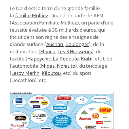
Le Nord est la terre d’une grande famille,
la
famille Mulliez
. Quand on parle de AFM
(Association Familiale Mulliez), on parle d’une
réussite évaluée à 38 milliards d’euros, qui
inclut dans son règne des enseignes de
grande surface (
Auchan
,
Boulanger
), de la
restauration (
Flunch
,
Les 3 Brasseurs
), du
textile (
Happychic
,
La Redoute
,
Kiabi
, etc.), de
l’automobile (
Midas
,
Norauto
), du bricolage
(
Leroy Merlin
,
Kiloutou
, etc) du sport
(Decathlon), etc.